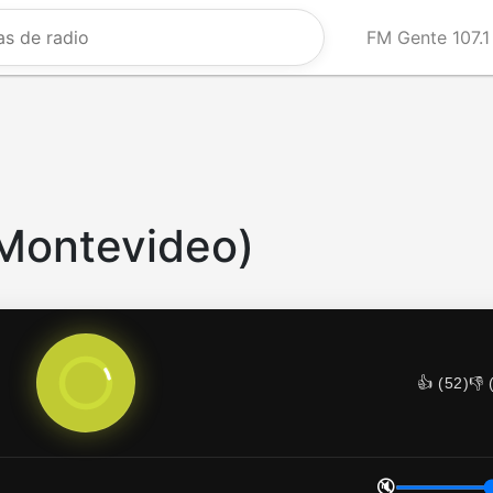
FM Gente 107.1
(Montevideo)
👍 (
52
)
👎 
🔇