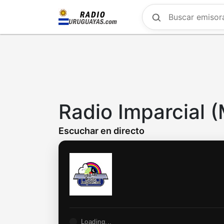
Skip
to
main
content
Radio Imparcial 
Escuchar en directo
Loading...