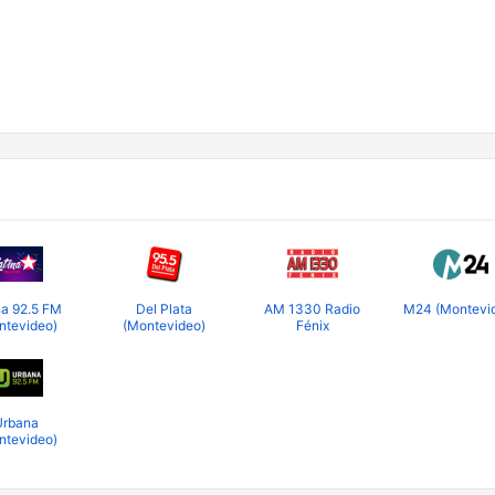
na 92.5 FM
Del Plata
AM 1330 Radio
M24 (Montevi
ntevideo)
(Montevideo)
Fénix
Urbana
ntevideo)