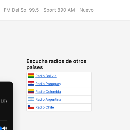
FM Del Sol 99.5
Sport 890 AM
Nuevo
Escucha radios de otros
países
Radio Bolivia
Radio Paraguay
Radio Colombia
Radio Argentina
(
10
)
Radio Chile
🔊