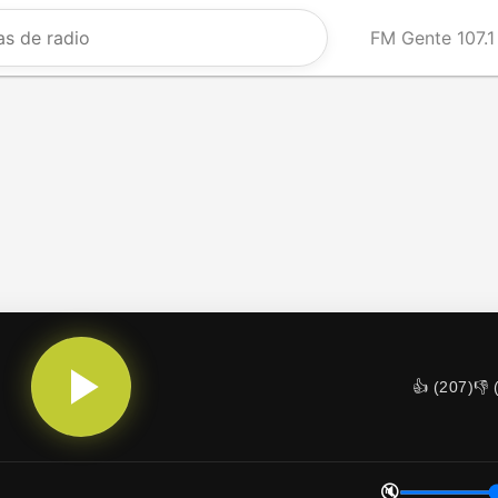
FM Gente 107.1
👍 (
207
)
👎 
🔇