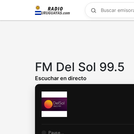
Skip
to
main
content
FM Del Sol 99.5
Escuchar en directo
Pause...