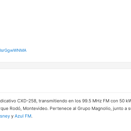
blsrGgwWNMA
ndicativo CXD-258, transmitiendo en los 99.5 MHz FM con 50 k
rque Rodó, Montevideo. Pertenece al Grupo Magnolio, junto a 
isney
y
Azul FM
.