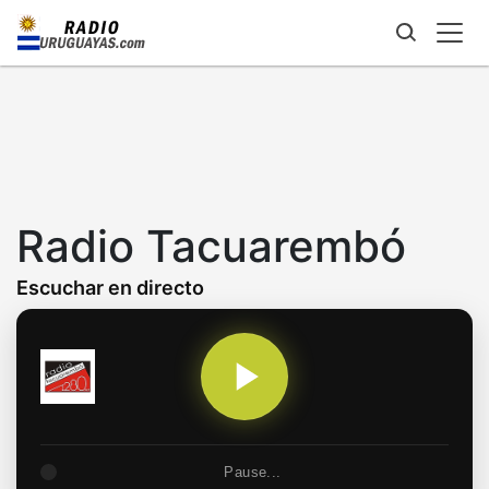
Skip
to
main
content
Radio Tacuarembó
Escuchar en directo
Pause...