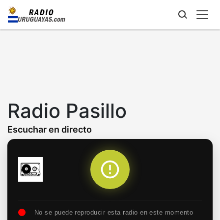
Skip
to
main
content
Radio Pasillo
Escuchar en directo
No se puede reproducir esta radio en este momento